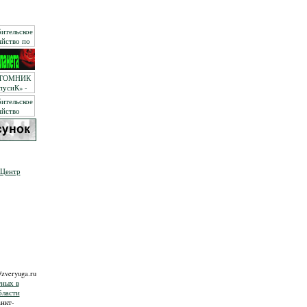
 Центр
//zveryuga.ru
ных в
бласти
нкт-