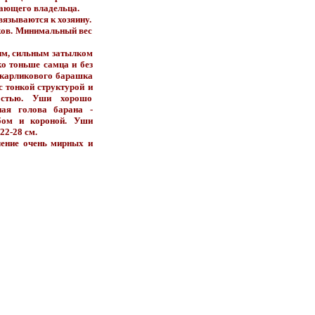
нающего владельца.
вязываются к хозяину.
ков. Минимальный вес
ким, сильным затылком
о тоньше самца и без
 карликового барашка
 тонкой структурой и
стостью. Уши хорошо
ая голова барана -
бом и короной. Уши
22-28 см.
ление очень мирных и