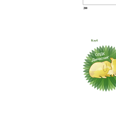
200
Клуб