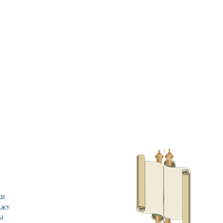
КИ
АЖУ
Ы