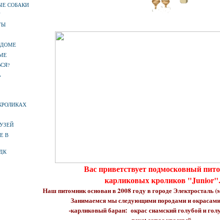
ЫЕ СОБАКИ
У
ТЫ
 ДОМЕ
МЕ
СЯ?
А
КРОЛИКАХ
УЗЕЙ
Е В
ДК
Вас приветствует подмосковный пит
карликовых кроликов "Junior"
Наш питомник основан в 2008 году в городе Электросталь (
Занимаемся мы следующими породами и окрасами
-карликовый баран: окрас сиамский голубой и гол