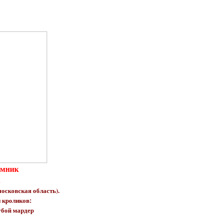
омник
.
московская область).
 кроликов:
убой мардер