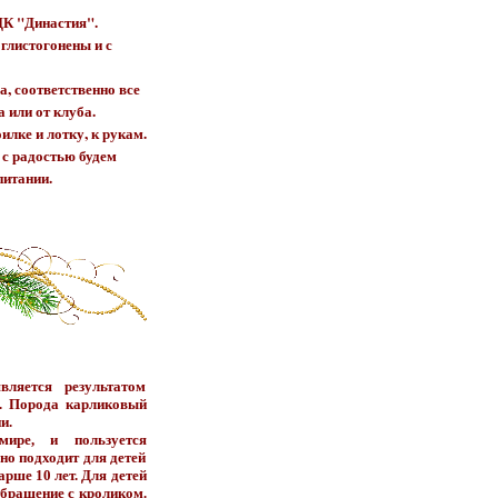
ДК "Династия".
глистогонены и с
, соответственно все
 или от клуба.
лке и лотку, к рукам.
 с радостью будем
питании.
ляется результатом
. Порода карликовый
и.
ире, и пользуется
но подходит для детей
арше 10 лет. Для детей
обращение с кроликом.