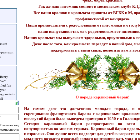
-рекс: окрас красный.
Так же наш питомник состоит в московском клубе КЛ
Все наши кролики и крольчата привиты от ВГБК и М, про
профилактикой от кокцидоза.
Наши производители с родословными от питомника и от клуба
наши выпускники так же с родословными от питомника
Наших крольчат мы выпускаем здоровыми, приученными к пои
Даже после того, как крольчата переедут в новый дом, мы
поддерживать с вами связь, помогать вам в вос
О породе карликовый баран!
На самом деле это достаточно молодая порода, и яв
скрещивания французского барана с карликовым кроликом
вислоухий баран была выведена примерно в 1950 г в Голланди
Сегодня карликовый баран распространен во всем м
популярностью во многих странах. Карликовый баран идеаль
и взрослых. Они лучше всего подходят для детей в возрасте ст
младшего возраста взрослый должен контролировать уход и 