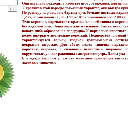
Они идеально подходят в качестве первого кролика, для начи
У кроликов этой породы спокойный характер, они быстро при
По размеру карликовые бараны чуть больше цветных карли
1,2 кг, нормальный - 1,50 - 1,90 кг, Максимальный вес: 2.00 кг.
Тело короткое, коренастое с красивой линией спины и корот
без видимой шеи. Лапы короткие и сильные. Самка нескольк
какого-либо образования подгрудка. У нормальношерстного
волос шкурки относительно короткий. Подшерсток плотный с
характеризуется тонкой, гладкой (равномерной) ости
покрытые шерстью. Для обоих полов типична выраженн
короткая, широкая, с сильными челюстями, широким л
округленные, ушные раковины смотрят вовнутрь. Длина уха - 
Благодаря висячим ушам эти животные производят впечат
ласковых животных.